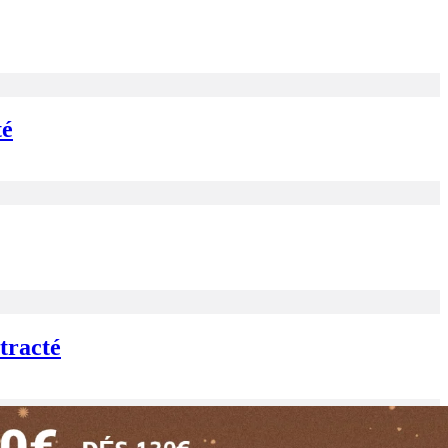
té
tracté