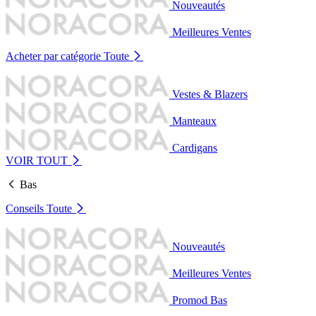
Nouveautés
Meilleures Ventes
Acheter par catégorie
Toute
Vestes & Blazers
Manteaux
Cardigans
VOIR TOUT
Bas
Conseils
Toute
Nouveautés
Meilleures Ventes
Promod Bas