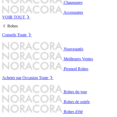
Chaussures
Accessoires
VOIR TOUT
Robes
Conseils
Toute
Nouveautés
Meilleures Ventes
Promod Robes
Acheter par Occasion
Toute
Robes du jour
Robes de soirée
Robes d'été