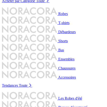
Acheter par Catégorie
Toute
Robes
T-shirts
Débardeurs
Shorts
Bas
Ensembles
Chaussures
Accessoires
Tendances
Toute
Les Robes d'été