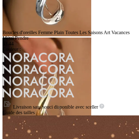
Boucles d'oreilles Femme Plain Toutes Les Saisons Art Vacances
Métal Pendre
$3.44
Couleur :
Livraison sans souci disponible avec
sceller
Guide des tailles