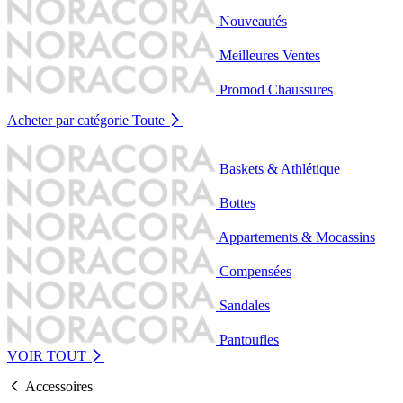
Nouveautés
Meilleures Ventes
Promod Chaussures
Acheter par catégorie
Toute
Baskets & Athlétique
Bottes
Appartements & Mocassins
Compensées
Sandales
Pantoufles
VOIR TOUT
Accessoires