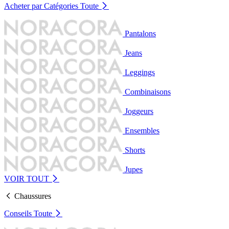
Acheter par Catégories
Toute
Pantalons
Jeans
Leggings
Combinaisons
Joggeurs
Ensembles
Shorts
Jupes
VOIR TOUT
Chaussures
Conseils
Toute