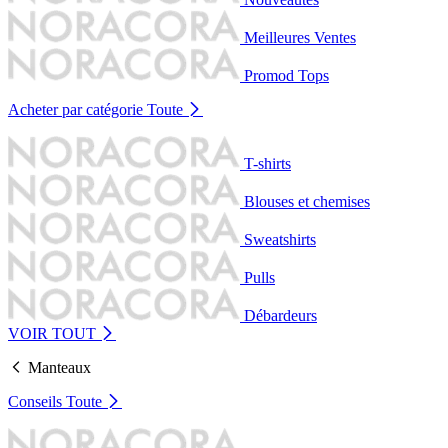
Meilleures Ventes
Promod Tops
Acheter par catégorie
Toute
T-shirts
Blouses et chemises
Sweatshirts
Pulls
Débardeurs
VOIR TOUT
Manteaux
Conseils
Toute