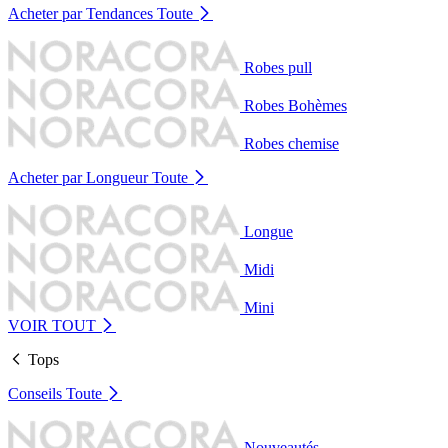
Acheter par Tendances
Toute
Robes pull
Robes Bohèmes
Robes chemise
Acheter par Longueur
Toute
Longue
Midi
Mini
VOIR TOUT
Tops
Conseils
Toute
Nouveautés