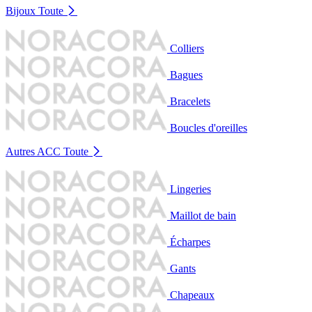
Bijoux
Toute
Colliers
Bagues
Bracelets
Boucles d'oreilles
Autres ACC
Toute
Lingeries
Maillot de bain
Écharpes
Gants
Chapeaux