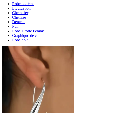
Robe bohème
Liquidation
Chemisier
Chemise
Dentelle
Pull
Robe Droite Femme
Graphique de chat
Robe noir