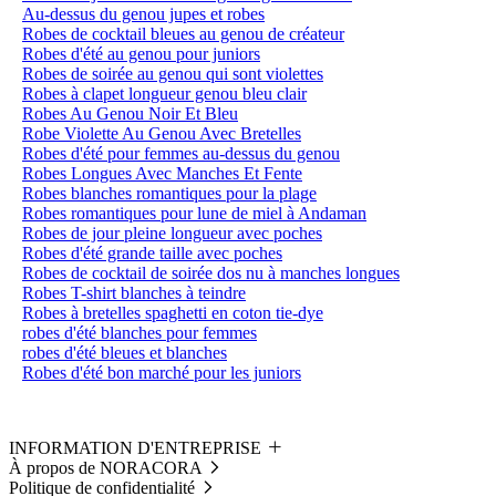
Au-dessus du genou jupes et robes
Robes de cocktail bleues au genou de créateur
Robes d'été au genou pour juniors
Robes de soirée au genou qui sont violettes
Robes à clapet longueur genou bleu clair
Robes Au Genou Noir Et Bleu
Robe Violette Au Genou Avec Bretelles
Robes d'été pour femmes au-dessus du genou
Robes Longues Avec Manches Et Fente
Robes blanches romantiques pour la plage
Robes romantiques pour lune de miel à Andaman
Robes de jour pleine longueur avec poches
Robes d'été grande taille avec poches
Robes de cocktail de soirée dos nu à manches longues
Robes T-shirt blanches à teindre
Robes à bretelles spaghetti en coton tie-dye
robes d'été blanches pour femmes
robes d'été bleues et blanches
Robes d'été bon marché pour les juniors
INFORMATION D'ENTREPRISE
À propos de NORACORA
Politique de confidentialité