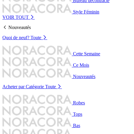
Bureau décontracté
Style Féminin
VOIR TOUT
Nouveautés
Quoi de neuf?
Toute
Cette Semaine
Ce Mois
Nouveautés
Acheter par Catégorie
Toute
Robes
Tops
Bas