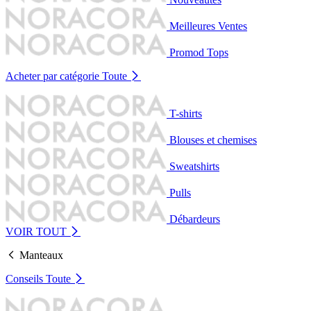
Meilleures Ventes
Promod Tops
Acheter par catégorie
Toute
T-shirts
Blouses et chemises
Sweatshirts
Pulls
Débardeurs
VOIR TOUT
Manteaux
Conseils
Toute