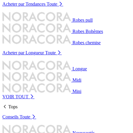
Acheter par Tendances
Toute
Robes pull
Robes Bohèmes
Robes chemise
Acheter par Longueur
Toute
Longue
Midi
Mini
VOIR TOUT
Tops
Conseils
Toute
Nouveautés