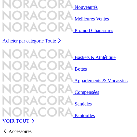
Nouveautés
Meilleures Ventes
Promod Chaussures
Acheter par catégorie
Toute
Baskets & Athlétique
Bottes
Appartements & Mocassins
Compensées
Sandales
Pantoufles
VOIR TOUT
Accessoires