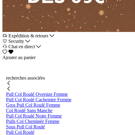
Expédition & retours
Security
Chat en direct
Ajouter au panier
recherches associées
Pull Col Roulé Oversize Femme
Pull Col Roulé Cachemire Femme
Gros Pull Col Roulé Femme
Col Roulé Sans Manche
Pull Col Roulé Noire Femme
Pulls Col Cheminée Femme
Sous Pull Col Roulé
Pull Col Roulé