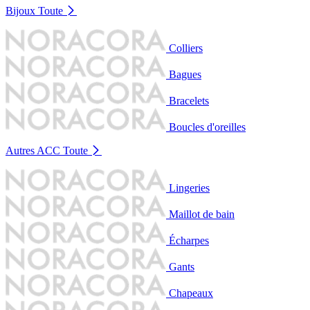
Bijoux
Toute
Colliers
Bagues
Bracelets
Boucles d'oreilles
Autres ACC
Toute
Lingeries
Maillot de bain
Écharpes
Gants
Chapeaux