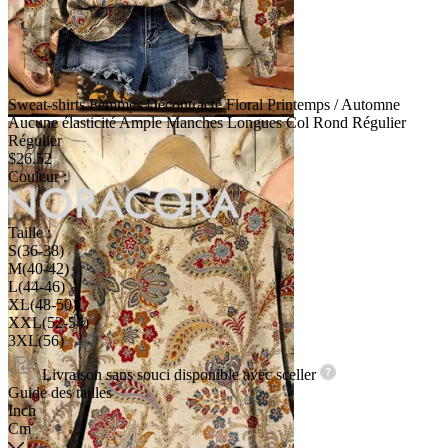
Sweat-shirts Femmes Décontracté Floral Printemps / Automne
Aucune élasticité Ample Manches Longues Col Rond Régulier
Régulier
$26.52
Couleur :
Taille :
S(36-38)
M(40-42)
L(44-46)
XL(48-50)
XXL(52-54)
3XL(56)
Livraison sans souci disponible avec
sceller
Guide des tailles
Inch
Cm