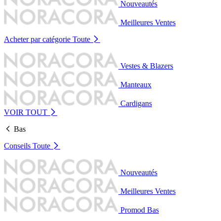
Nouveautés
Meilleures Ventes
Acheter par catégorie
Toute
Vestes & Blazers
Manteaux
Cardigans
VOIR TOUT
Bas
Conseils
Toute
Nouveautés
Meilleures Ventes
Promod Bas