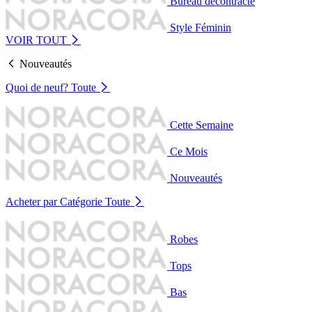
Bureau décontracté
Style Féminin
VOIR TOUT
Nouveautés
Quoi de neuf?
Toute
Cette Semaine
Ce Mois
Nouveautés
Acheter par Catégorie
Toute
Robes
Tops
Bas