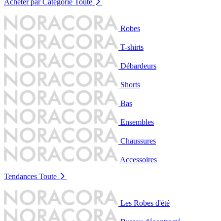
Acheter par Catégorie
Toute
Robes
T-shirts
Débardeurs
Shorts
Bas
Ensembles
Chaussures
Accessoires
Tendances
Toute
Les Robes d'été