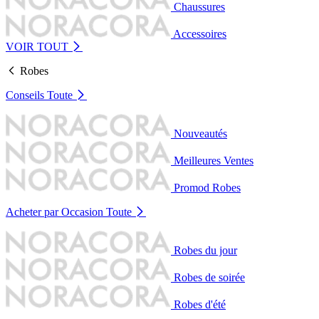
Chaussures
Accessoires
VOIR TOUT
Robes
Conseils
Toute
Nouveautés
Meilleures Ventes
Promod Robes
Acheter par Occasion
Toute
Robes du jour
Robes de soirée
Robes d'été