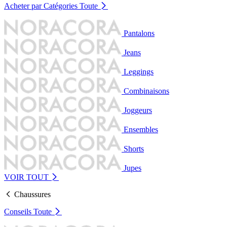
Acheter par Catégories
Toute
Pantalons
Jeans
Leggings
Combinaisons
Joggeurs
Ensembles
Shorts
Jupes
VOIR TOUT
Chaussures
Conseils
Toute