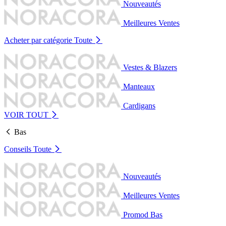
Nouveautés
Meilleures Ventes
Acheter par catégorie
Toute
Vestes & Blazers
Manteaux
Cardigans
VOIR TOUT
Bas
Conseils
Toute
Nouveautés
Meilleures Ventes
Promod Bas