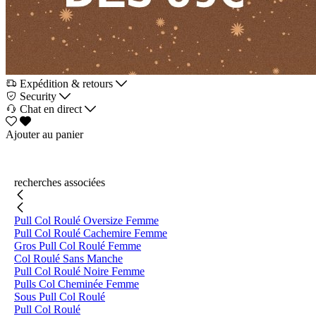
Expédition & retours
Security
Chat en direct
Ajouter au panier
recherches associées
Pull Col Roulé Oversize Femme
Pull Col Roulé Cachemire Femme
Gros Pull Col Roulé Femme
Col Roulé Sans Manche
Pull Col Roulé Noire Femme
Pulls Col Cheminée Femme
Sous Pull Col Roulé
Pull Col Roulé