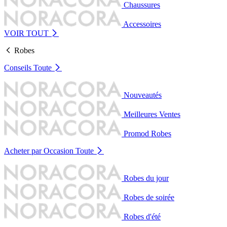
Chaussures
Accessoires
VOIR TOUT
Robes
Conseils
Toute
Nouveautés
Meilleures Ventes
Promod Robes
Acheter par Occasion
Toute
Robes du jour
Robes de soirée
Robes d'été