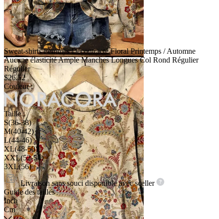
Sweat-shirts Femmes Décontracté Floral Printemps / Automne
Aucune élasticité Ample Manches Longues Col Rond Régulier
Régulier
$26.52
Couleur :
Taille :
S(36-38)
M(40-42)
L(44-46)
XL(48-50)
XXL(52-54)
3XL(56)
Livraison sans souci disponible avec
sceller
Guide des tailles
Inch
Cm