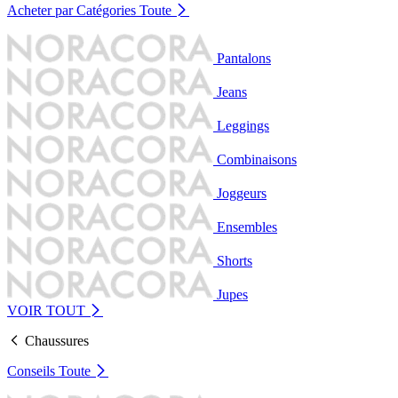
Acheter par Catégories
Toute
Pantalons
Jeans
Leggings
Combinaisons
Joggeurs
Ensembles
Shorts
Jupes
VOIR TOUT
Chaussures
Conseils
Toute