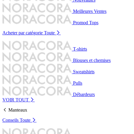
Meilleures Ventes
Promod Tops
Acheter par catégorie
Toute
T-shirts
Blouses et chemises
Sweatshirts
Pulls
Débardeurs
VOIR TOUT
Manteaux
Conseils
Toute