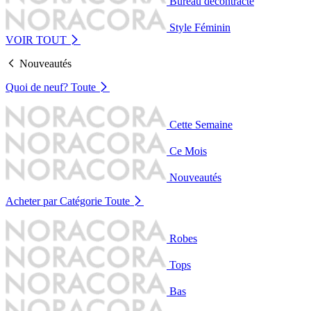
Bureau décontracté
Style Féminin
VOIR TOUT
Nouveautés
Quoi de neuf?
Toute
Cette Semaine
Ce Mois
Nouveautés
Acheter par Catégorie
Toute
Robes
Tops
Bas