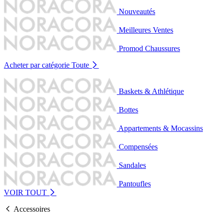
Nouveautés
Meilleures Ventes
Promod Chaussures
Acheter par catégorie
Toute
Baskets & Athlétique
Bottes
Appartements & Mocassins
Compensées
Sandales
Pantoufles
VOIR TOUT
Accessoires