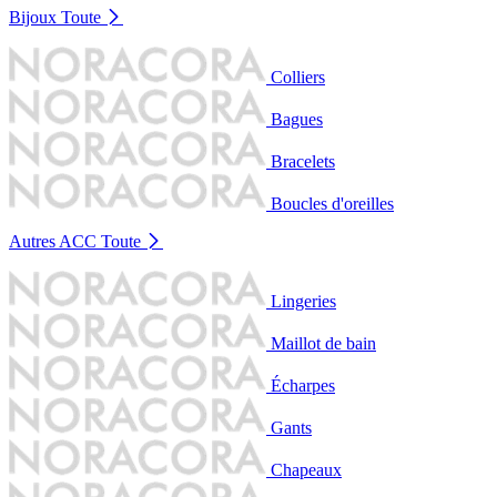
Bijoux
Toute
Colliers
Bagues
Bracelets
Boucles d'oreilles
Autres ACC
Toute
Lingeries
Maillot de bain
Écharpes
Gants
Chapeaux