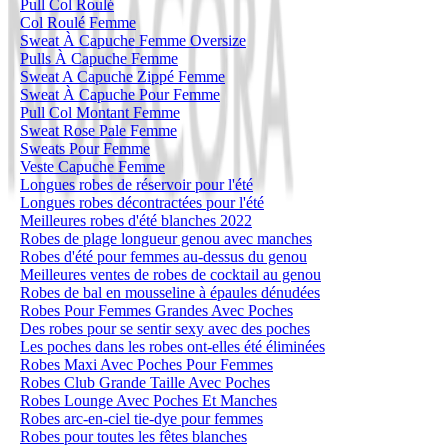
Pull Col Roulé
Col Roulé Femme
Sweat À Capuche Femme Oversize
Pulls À Capuche Femme
Sweat A Capuche Zippé Femme
Sweat À Capuche Pour Femme
Pull Col Montant Femme
Sweat Rose Pale Femme
Sweats Pour Femme
Veste Capuche Femme
Longues robes de réservoir pour l'été
Longues robes décontractées pour l'été
Meilleures robes d'été blanches 2022
Robes de plage longueur genou avec manches
Robes d'été pour femmes au-dessus du genou
Meilleures ventes de robes de cocktail au genou
Robes de bal en mousseline à épaules dénudées
Robes Pour Femmes Grandes Avec Poches
Des robes pour se sentir sexy avec des poches
Les poches dans les robes ont-elles été éliminées
Robes Maxi Avec Poches Pour Femmes
Robes Club Grande Taille Avec Poches
Robes Lounge Avec Poches Et Manches
Robes arc-en-ciel tie-dye pour femmes
Robes pour toutes les fêtes blanches