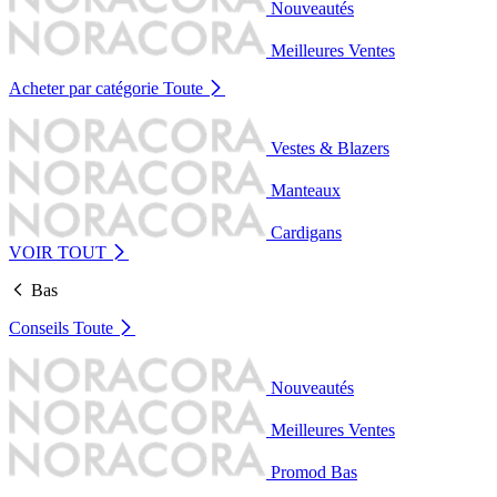
Nouveautés
Meilleures Ventes
Acheter par catégorie
Toute
Vestes & Blazers
Manteaux
Cardigans
VOIR TOUT
Bas
Conseils
Toute
Nouveautés
Meilleures Ventes
Promod Bas