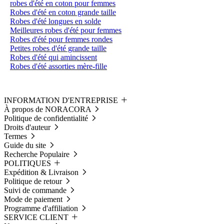
robes d'été en coton pour femmes
Robes d'été en coton grande taille
Robes d'été longues en solde
Meilleures robes d'été pour femmes
Robes d'été pour femmes rondes
Petites robes d'été grande taille
Robes d'été qui amincissent
Robes d'été assorties mère-fille
INFORMATION D'ENTREPRISE
À propos de NORACORA
Politique de confidentialité
Droits d'auteur
Termes
Guide du site
Recherche Populaire
POLITIQUES
Expédition & Livraison
Politique de retour
Suivi de commande
Mode de paiement
Programme d'affiliation
SERVICE CLIENT