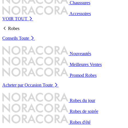
Chaussures
Accessoires
VOIR TOUT
Robes
Conseils
Toute
Nouveautés
Meilleures Ventes
Promod Robes
Acheter par Occasion
Toute
Robes du jour
Robes de soirée
Robes d'été