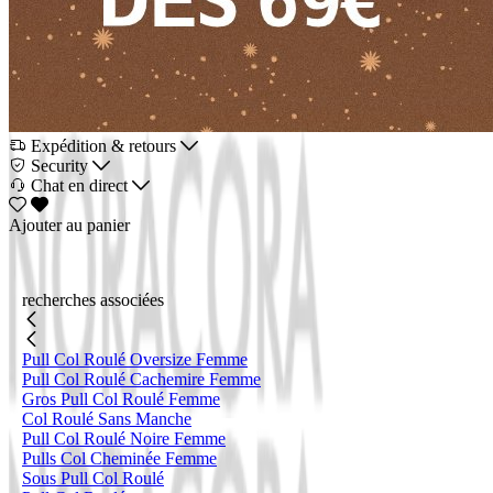
Expédition & retours
Security
Chat en direct
Ajouter au panier
recherches associées
Pull Col Roulé Oversize Femme
Pull Col Roulé Cachemire Femme
Gros Pull Col Roulé Femme
Col Roulé Sans Manche
Pull Col Roulé Noire Femme
Pulls Col Cheminée Femme
Sous Pull Col Roulé