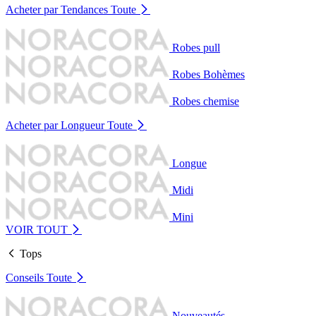
Acheter par Tendances
Toute
Robes pull
Robes Bohèmes
Robes chemise
Acheter par Longueur
Toute
Longue
Midi
Mini
VOIR TOUT
Tops
Conseils
Toute
Nouveautés