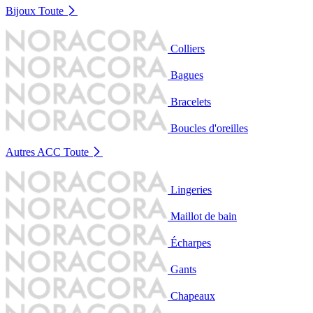
Bijoux
Toute
Colliers
Bagues
Bracelets
Boucles d'oreilles
Autres ACC
Toute
Lingeries
Maillot de bain
Écharpes
Gants
Chapeaux