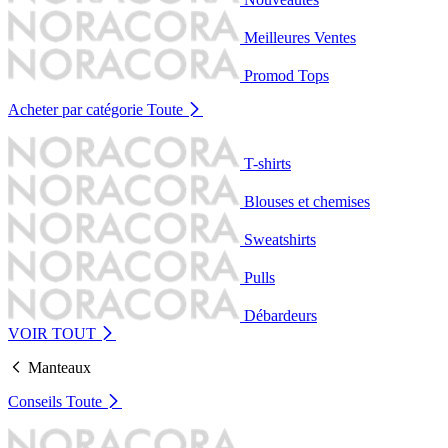
Meilleures Ventes
Promod Tops
Acheter par catégorie
Toute
T-shirts
Blouses et chemises
Sweatshirts
Pulls
Débardeurs
VOIR TOUT
Manteaux
Conseils
Toute