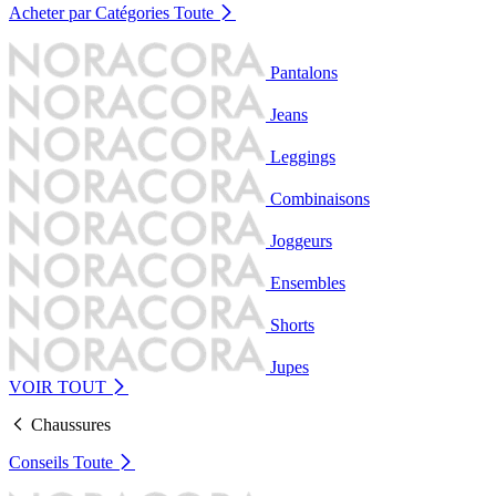
Acheter par Catégories
Toute
Pantalons
Jeans
Leggings
Combinaisons
Joggeurs
Ensembles
Shorts
Jupes
VOIR TOUT
Chaussures
Conseils
Toute