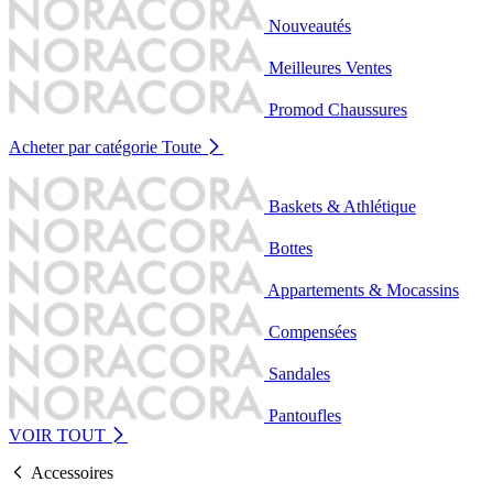
Nouveautés
Meilleures Ventes
Promod Chaussures
Acheter par catégorie
Toute
Baskets & Athlétique
Bottes
Appartements & Mocassins
Compensées
Sandales
Pantoufles
VOIR TOUT
Accessoires