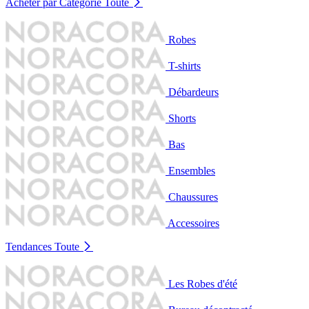
Acheter par Catégorie
Toute
Robes
T-shirts
Débardeurs
Shorts
Bas
Ensembles
Chaussures
Accessoires
Tendances
Toute
Les Robes d'été