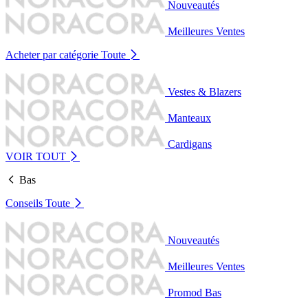
Nouveautés
Meilleures Ventes
Acheter par catégorie
Toute
Vestes & Blazers
Manteaux
Cardigans
VOIR TOUT
Bas
Conseils
Toute
Nouveautés
Meilleures Ventes
Promod Bas