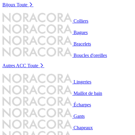
Bijoux
Toute
Colliers
Bagues
Bracelets
Boucles d'oreilles
Autres ACC
Toute
Lingeries
Maillot de bain
Écharpes
Gants
Chapeaux