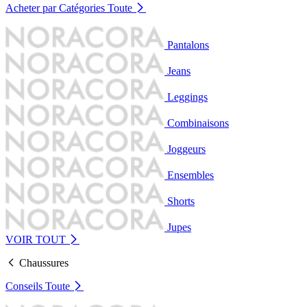
Acheter par Catégories
Toute
Pantalons
Jeans
Leggings
Combinaisons
Joggeurs
Ensembles
Shorts
Jupes
VOIR TOUT
Chaussures
Conseils
Toute