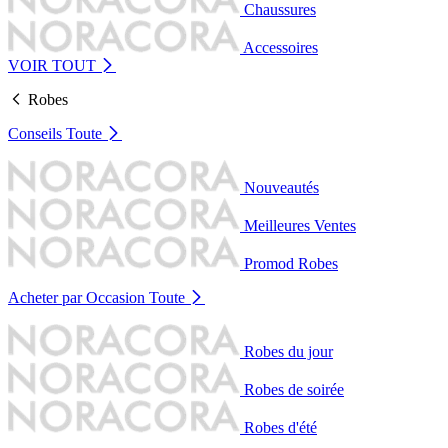
Chaussures
Accessoires
VOIR TOUT
Robes
Conseils
Toute
Nouveautés
Meilleures Ventes
Promod Robes
Acheter par Occasion
Toute
Robes du jour
Robes de soirée
Robes d'été