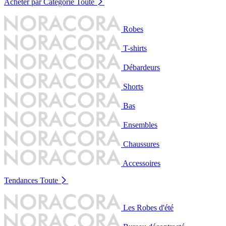
Acheter par Catégorie
Toute
Robes
T-shirts
Débardeurs
Shorts
Bas
Ensembles
Chaussures
Accessoires
Tendances
Toute
Les Robes d'été