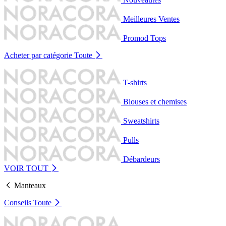
Meilleures Ventes
Promod Tops
Acheter par catégorie
Toute
T-shirts
Blouses et chemises
Sweatshirts
Pulls
Débardeurs
VOIR TOUT
Manteaux
Conseils
Toute