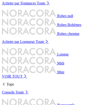
Acheter par Tendances
Toute
Robes pull
Robes Bohèmes
Robes chemise
Acheter par Longueur
Toute
Longue
Midi
Mini
VOIR TOUT
Tops
Conseils
Toute
Nouveautés