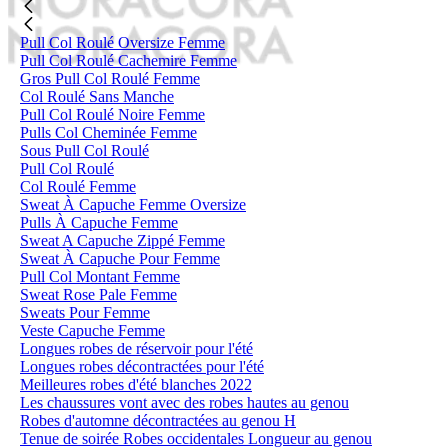
Pull Col Roulé Oversize Femme
Pull Col Roulé Cachemire Femme
Gros Pull Col Roulé Femme
Col Roulé Sans Manche
Pull Col Roulé Noire Femme
Pulls Col Cheminée Femme
Sous Pull Col Roulé
Pull Col Roulé
Col Roulé Femme
Sweat À Capuche Femme Oversize
Pulls À Capuche Femme
Sweat A Capuche Zippé Femme
Sweat À Capuche Pour Femme
Pull Col Montant Femme
Sweat Rose Pale Femme
Sweats Pour Femme
Veste Capuche Femme
Longues robes de réservoir pour l'été
Longues robes décontractées pour l'été
Meilleures robes d'été blanches 2022
Les chaussures vont avec des robes hautes au genou
Robes d'automne décontractées au genou H
Tenue de soirée Robes occidentales Longueur au genou