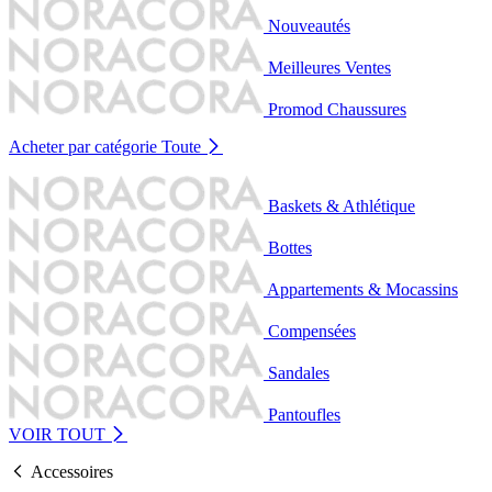
Nouveautés
Meilleures Ventes
Promod Chaussures
Acheter par catégorie
Toute
Baskets & Athlétique
Bottes
Appartements & Mocassins
Compensées
Sandales
Pantoufles
VOIR TOUT
Accessoires