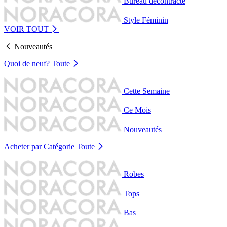
Bureau décontracté
Style Féminin
VOIR TOUT
Nouveautés
Quoi de neuf?
Toute
Cette Semaine
Ce Mois
Nouveautés
Acheter par Catégorie
Toute
Robes
Tops
Bas