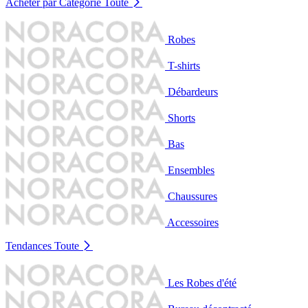
Acheter par Catégorie
Toute
Robes
T-shirts
Débardeurs
Shorts
Bas
Ensembles
Chaussures
Accessoires
Tendances
Toute
Les Robes d'été