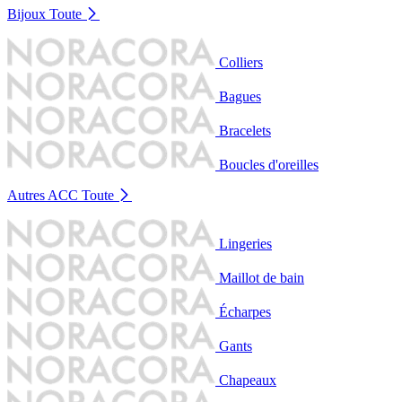
Bijoux
Toute
Colliers
Bagues
Bracelets
Boucles d'oreilles
Autres ACC
Toute
Lingeries
Maillot de bain
Écharpes
Gants
Chapeaux