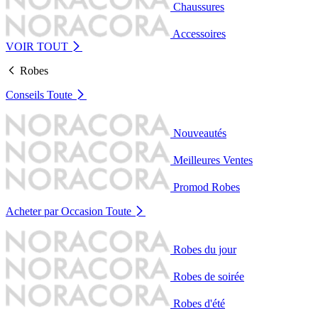
Chaussures
Accessoires
VOIR TOUT
Robes
Conseils
Toute
Nouveautés
Meilleures Ventes
Promod Robes
Acheter par Occasion
Toute
Robes du jour
Robes de soirée
Robes d'été