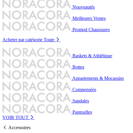
Nouveautés
Meilleures Ventes
Promod Chaussures
Acheter par catégorie
Toute
Baskets & Athlétique
Bottes
Appartements & Mocassins
Compensées
Sandales
Pantoufles
VOIR TOUT
Accessoires