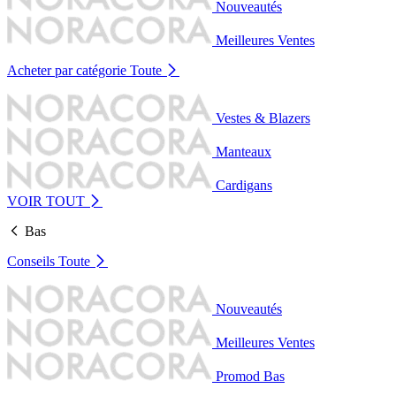
Nouveautés
Meilleures Ventes
Acheter par catégorie
Toute
Vestes & Blazers
Manteaux
Cardigans
VOIR TOUT
Bas
Conseils
Toute
Nouveautés
Meilleures Ventes
Promod Bas