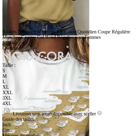
T-shirts Décontracté Oiseau Été Coton Quotidien Coupe Régulière
Manches Courtes Col Rond Régulier pour Femmes
$18.44
Couleur :
Taille :
S
M
L
XL
XXL
3XL
4XL
Livraison sans souci disponible avec
sceller
Guide des tailles
Inch
Cm
Mesures du produit