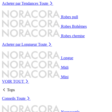
Acheter par Tendances
Toute
Robes pull
Robes Bohèmes
Robes chemise
Acheter par Longueur
Toute
Longue
Midi
Mini
VOIR TOUT
Tops
Conseils
Toute
Nouveautés