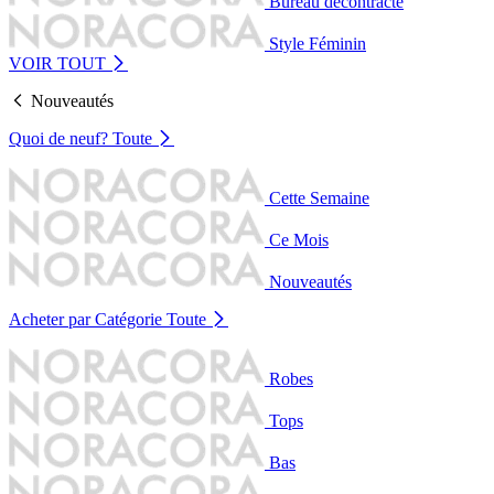
Bureau décontracté
Style Féminin
VOIR TOUT
Nouveautés
Quoi de neuf?
Toute
Cette Semaine
Ce Mois
Nouveautés
Acheter par Catégorie
Toute
Robes
Tops
Bas