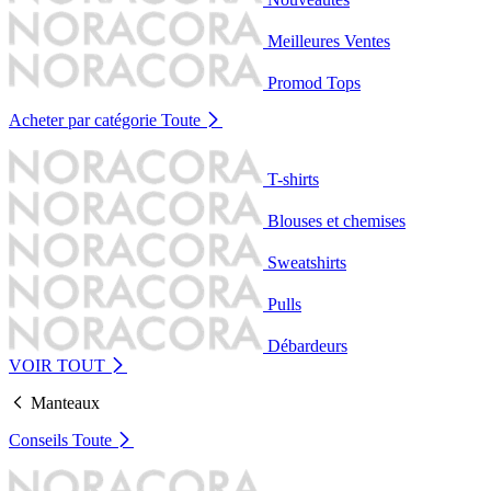
Meilleures Ventes
Promod Tops
Acheter par catégorie
Toute
T-shirts
Blouses et chemises
Sweatshirts
Pulls
Débardeurs
VOIR TOUT
Manteaux
Conseils
Toute