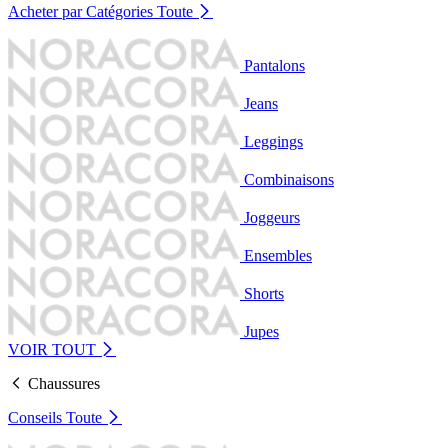
Acheter par Catégories
Toute
Pantalons
Jeans
Leggings
Combinaisons
Joggeurs
Ensembles
Shorts
Jupes
VOIR TOUT
Chaussures
Conseils
Toute