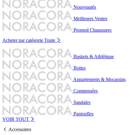
Nouveautés
Meilleures Ventes
Promod Chaussures
Acheter par catégorie
Toute
Baskets & Athlétique
Bottes
Appartements & Mocassins
Compensées
Sandales
Pantoufles
VOIR TOUT
Accessoires