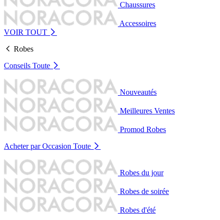
Chaussures
Accessoires
VOIR TOUT
Robes
Conseils
Toute
Nouveautés
Meilleures Ventes
Promod Robes
Acheter par Occasion
Toute
Robes du jour
Robes de soirée
Robes d'été