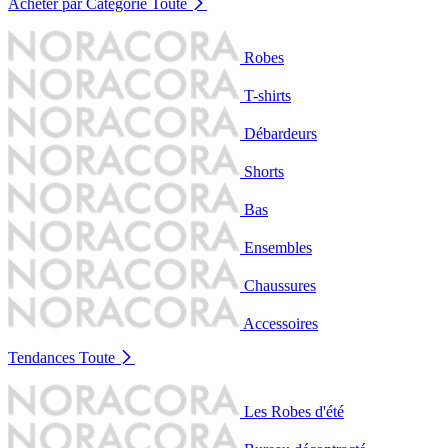
Acheter par Catégorie
Toute
Robes
T-shirts
Débardeurs
Shorts
Bas
Ensembles
Chaussures
Accessoires
Tendances
Toute
Les Robes d'été