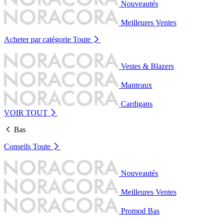
Nouveautés
Meilleures Ventes
Acheter par catégorie
Toute
Vestes & Blazers
Manteaux
Cardigans
VOIR TOUT
Bas
Conseils
Toute
Nouveautés
Meilleures Ventes
Promod Bas