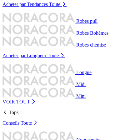
Acheter par Tendances
Toute
Robes pull
Robes Bohèmes
Robes chemise
Acheter par Longueur
Toute
Longue
Midi
Mini
VOIR TOUT
Tops
Conseils
Toute
Nouveautés