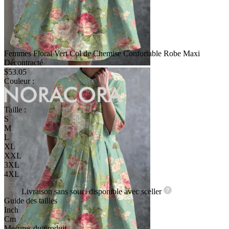
Femmes Floral Vert Col de Chemise Confortable Robe Maxi
Décontracté
$53.05
Couleur :
Taille :
S
M
L
XL
XXL
3XL
4XL
Livraison sans souci disponible avec
sceller
Guide des tailles
Inch
Cm
Mesures du produit