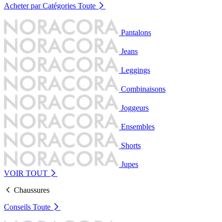
Acheter par Catégories
Toute
Pantalons
Jeans
Leggings
Combinaisons
Joggeurs
Ensembles
Shorts
Jupes
VOIR TOUT
Chaussures
Conseils
Toute