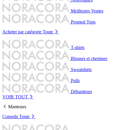
Meilleures Ventes
Promod Tops
Acheter par catégorie
Toute
T-shirts
Blouses et chemises
Sweatshirts
Pulls
Débardeurs
VOIR TOUT
Manteaux
Conseils
Toute