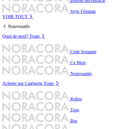
Bureau décontracté
Style Féminin
VOIR TOUT
Nouveautés
Quoi de neuf?
Toute
Cette Semaine
Ce Mois
Nouveautés
Acheter par Catégorie
Toute
Robes
Tops
Bas