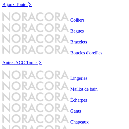
Bijoux
Toute
Colliers
Bagues
Bracelets
Boucles d'oreilles
Autres ACC
Toute
Lingeries
Maillot de bain
Écharpes
Gants
Chapeaux