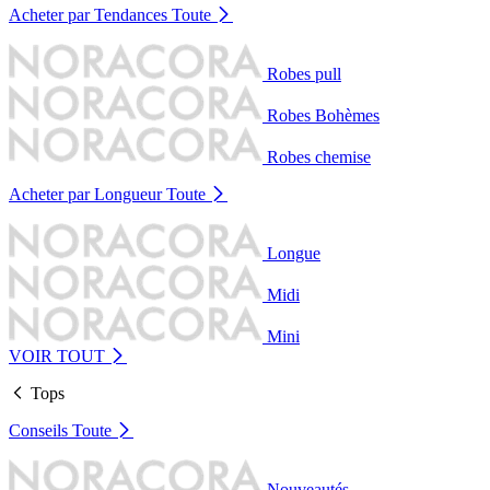
Acheter par Tendances
Toute
Robes pull
Robes Bohèmes
Robes chemise
Acheter par Longueur
Toute
Longue
Midi
Mini
VOIR TOUT
Tops
Conseils
Toute
Nouveautés