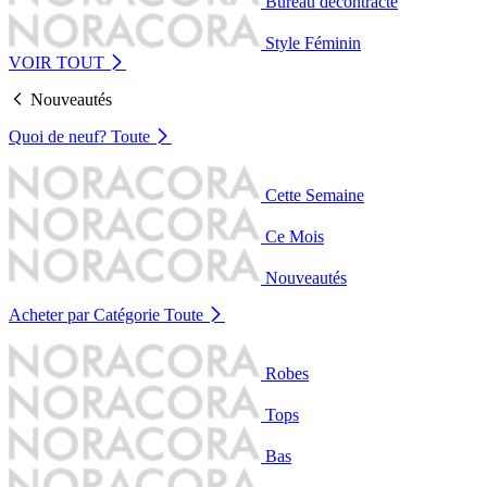
Bureau décontracté
Style Féminin
VOIR TOUT
Nouveautés
Quoi de neuf?
Toute
Cette Semaine
Ce Mois
Nouveautés
Acheter par Catégorie
Toute
Robes
Tops
Bas