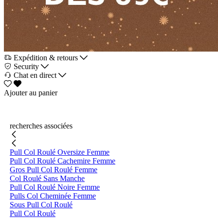
Expédition & retours
Security
Chat en direct
Ajouter au panier
recherches associées
Pull Col Roulé Oversize Femme
Pull Col Roulé Cachemire Femme
Gros Pull Col Roulé Femme
Col Roulé Sans Manche
Pull Col Roulé Noire Femme
Pulls Col Cheminée Femme
Sous Pull Col Roulé
Pull Col Roulé