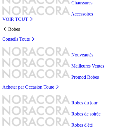
Chaussures
Accessoires
VOIR TOUT
Robes
Conseils
Toute
Nouveautés
Meilleures Ventes
Promod Robes
Acheter par Occasion
Toute
Robes du jour
Robes de soirée
Robes d'été