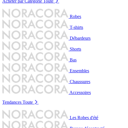
Acheter par Catégorie
Toute
Robes
T-shirts
Débardeurs
Shorts
Bas
Ensembles
Chaussures
Accessoires
Tendances
Toute
Les Robes d'été