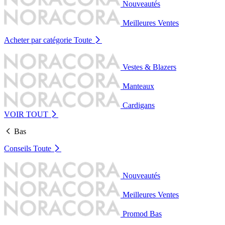
Nouveautés
Meilleures Ventes
Acheter par catégorie
Toute
Vestes & Blazers
Manteaux
Cardigans
VOIR TOUT
Bas
Conseils
Toute
Nouveautés
Meilleures Ventes
Promod Bas