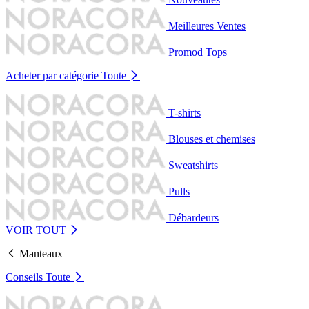
Meilleures Ventes
Promod Tops
Acheter par catégorie
Toute
T-shirts
Blouses et chemises
Sweatshirts
Pulls
Débardeurs
VOIR TOUT
Manteaux
Conseils
Toute