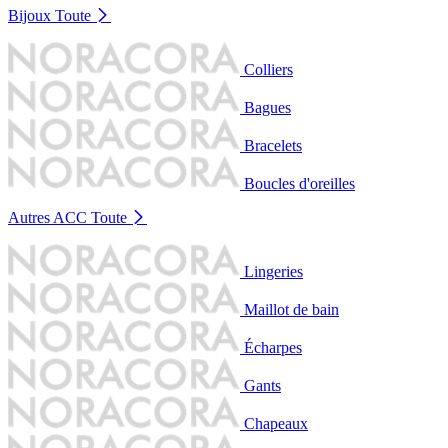
Bijoux
Toute
Colliers
Bagues
Bracelets
Boucles d'oreilles
Autres ACC
Toute
Lingeries
Maillot de bain
Écharpes
Gants
Chapeaux