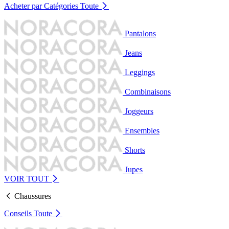
Acheter par Catégories
Toute
Pantalons
Jeans
Leggings
Combinaisons
Joggeurs
Ensembles
Shorts
Jupes
VOIR TOUT
Chaussures
Conseils
Toute