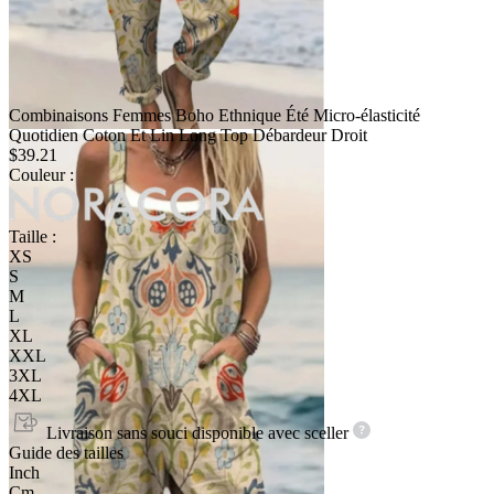
Combinaisons Femmes Boho Ethnique Été Micro-élasticité
Quotidien Coton Et Lin Long Top Débardeur Droit
$39.21
Couleur :
Taille :
XS
S
M
L
XL
XXL
3XL
4XL
Livraison sans souci disponible avec
sceller
Guide des tailles
Inch
Cm