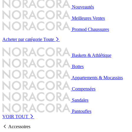
Nouveautés
Meilleures Ventes
Promod Chaussures
Acheter par catégorie
Toute
Baskets & Athlétique
Bottes
Appartements & Mocassins
Compensées
Sandales
Pantoufles
VOIR TOUT
Accessoires