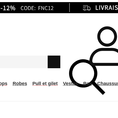
ops
Robes
Pull et gilet
Vestes
Bas
Chaussu