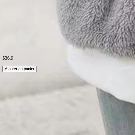
Tissu:
Coton100%
Tableau des Tailles
Expédition & retours
Conseils de lessive
$36.9
Ajouter au panier
recherches associées