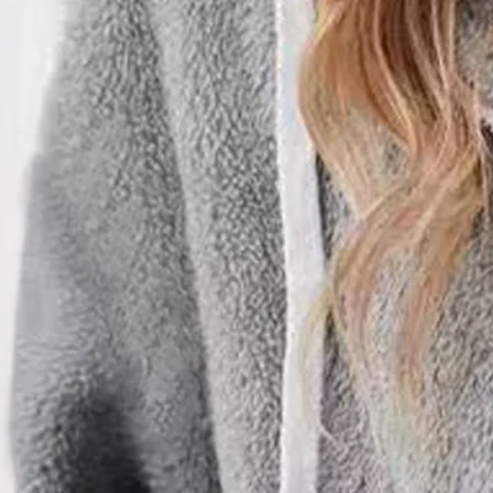
Micro-élasticité Sweat-shirt à
capuche zippé Blouson pour F
$36.9
Couleur
:
Gris
Taille
: