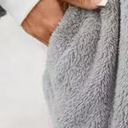
Tour de taille:
Naturel
Élasticité:
Micro-élasticité
Silhouette:
Trapèze
Épaisseur:
Régulier
Type de pelage:
Sweat à capuche zippé
Type de taille:
Taille régulière
Matériel:
Coton,Polyester
Activité:
Quotidien
Encolure:
Sweat-shirt à Capuche
Motif:
Bloc de Couleur
Style:
Décontracté
Thème:
Printemps / Automne