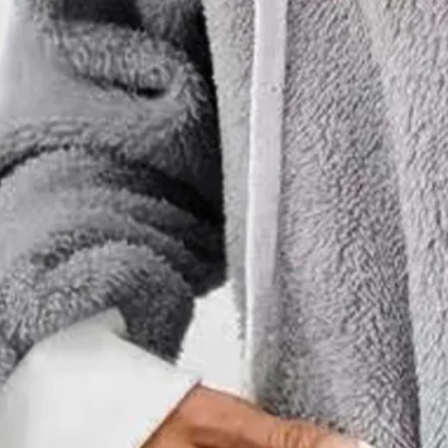
Guide des tailles
S
M
L
XL
XXL
Mesure du produit
Buste
:
104
,
Longueur
:
74
(cm)
Ajouter au panier
Commander
Description détaillée
SPU:
47I2JA9OB718
Longueur des vêtements:
Régulier
Longueur de Manche:
Manches Longues
Type d'Édition:
Coupe Régulière